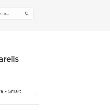
reils
re – Smart