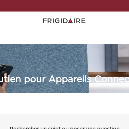
utien pour Appareils Connec
Rechercher un sujet ou poser une question