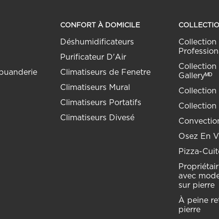
CONFORT À DOMICILE
COLLECTI
Déshumidificateurs
Collection 
Profession
Purificateur D'Air
Collection 
buanderie
Climatiseurs de Fenetre
Galleryᴹᴰ
Climatiseurs Mural
Collection
Climatiseurs Portatifs
Collection
Climatiseurs Divesé
Convection
Osez En Vo
Pizza-Cuit
Propriétai
avec mode
sur pierre
À peine ret
pierre