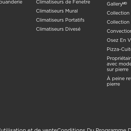
buanderie
Climatiseurs de Fenetre
Galleryᴹᴰ
Climatiseurs Mural
Collection
Climatiseurs Portatifs
Collection
Climatiseurs Divesé
Convection
Osez En Vo
Pizza-Cuit
Propriétai
avec mode
sur pierre
À peine ret
pierre
utilisation et de vente
Conditions Du Programme 