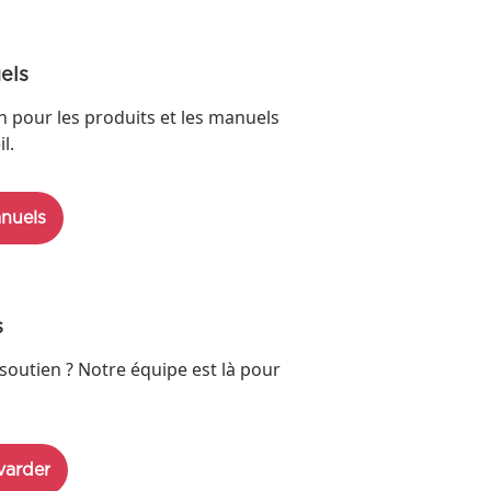
els
n pour les produits et les manuels
l.
nuels
s
soutien ? Notre équipe est là pour
varder