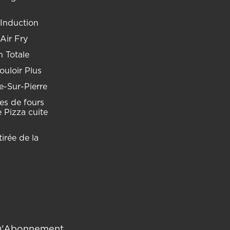
 Induction
 Air Fry
 Totale
uloir Plus
e-Sur-Pierre
res de fours
 Pizza cuite
irée de la
D'Abonnement