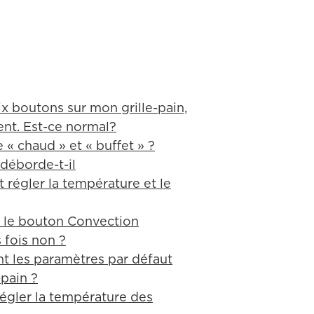
six boutons sur mon grille-pain,
ent. Est-ce normal?
 « chaud » et « buffet » ?
 déborde-t-il
t régler la température et le
oi le bouton Convection
s fois non ?
ont les paramètres par défaut
pain ?
régler la température des