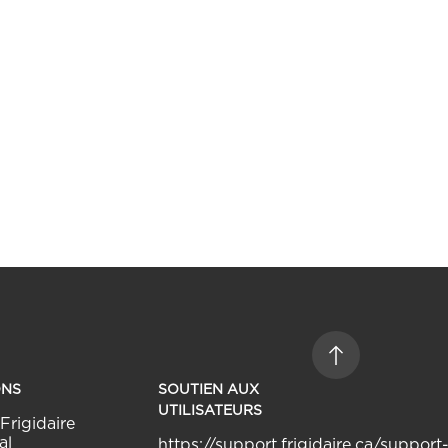
ONS
SOUTIEN AUX
UTILISATEURS
Frigidaire
al
https://support.frigidaire.ca/support