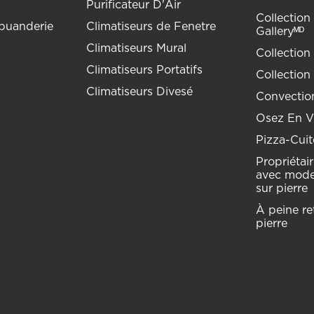
Purificateur D'Air
Collection 
buanderie
Climatiseurs de Fenetre
Galleryᴹᴰ
Climatiseurs Mural
Collection
Climatiseurs Portatifs
Collection
Climatiseurs Divesé
Convection
Osez En Vo
Pizza-Cuit
Propriétai
avec mode
sur pierre
À peine ret
pierre