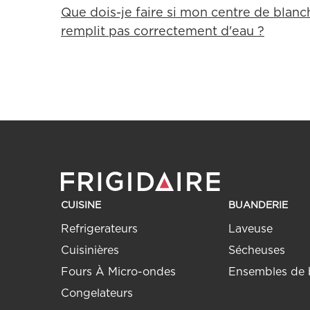
Que dois-je faire si mon centre de blanch
remplit pas correctement d'eau ?
CUISINE
BUANDERIE
Refrigerateurs
Laveuse
Cuisinières
Sécheuses
Fours À Micro-ondes
Ensembles de 
Congelateurs