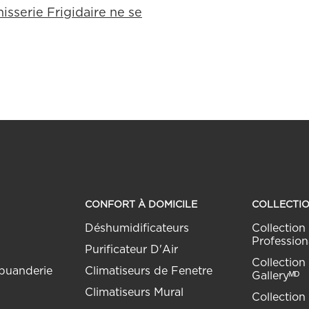
isserie Frigidaire ne se
CONFORT À DOMICILE
COLLECTI
Déshumidificateurs
Collection 
Profession
Purificateur D'Air
Collection 
buanderie
Climatiseurs de Fenetre
Galleryᴹᴰ
Climatiseurs Mural
Collection