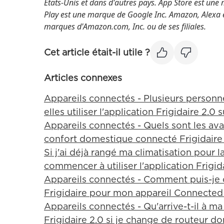
États-Unis et dans d'autres pays. App Store est une
Play est une marque de Google Inc. Amazon, Alexa e
marques d'Amazon.com, Inc. ou de ses filiales.
Cet article était-il utile ?
Articles connexes
Appareils connectés - Plusieurs person
elles utiliser l'application Frigidaire 2.0 
Appareils connectés - Quels sont les av
confort domestique connecté Frigidaire
Si j'ai déjà rangé ma climatisation pour 
commencer à utiliser l'application Frigid
Appareils connectés - Comment puis-je c
Frigidaire pour mon appareil Connecte
Appareils connectés - Qu'arrive-t-il à ma
Frigidaire 2.0 si je change de routeur d