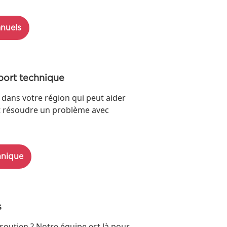
nuels
port technique
 dans votre région qui peut aider
t résoudre un problème avec
hnique
s
soutien ? Notre équipe est là pour