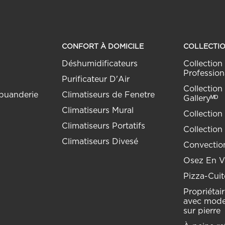
CONFORT À DOMICILE
COLLECTI
Déshumidificateurs
Collection 
Profession
Purificateur D'Air
Collection 
buanderie
Climatiseurs de Fenetre
Galleryᴹᴰ
Climatiseurs Mural
Collection
Climatiseurs Portatifs
Collection
Climatiseurs Divesé
Convection
Osez En Vo
Pizza-Cuit
Propriétai
avec mode
sur pierre