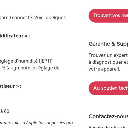
Trouvez vos ma
ppareil connecté. Voici quelques
ificateur » :
Garantie & Sup
Trouvez un expert
églage d'humidité [JEP1])
à diagnostiquer e
5 % (augmente le réglage de
votre appareil.
tiseur » :
Au soutien tec
 à 60
Contactez-nou
mmerciales d'Apple Inc. déposées aux
Besoin de plus de 